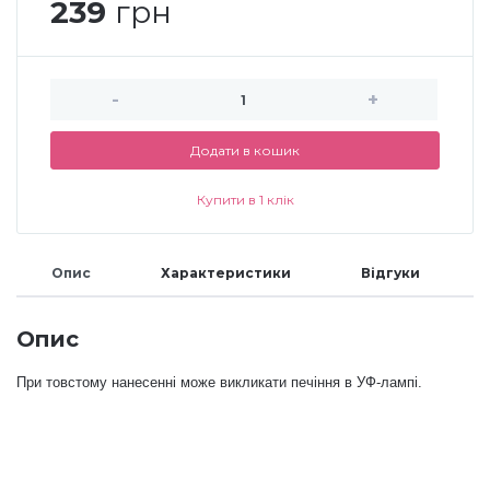
239
грн
Меланж (цукровий ефект)
-
+
Каміфубукі (конфетті)
Додати в кошик
Слюда
Купити в 1 клік
Брокат
Опис
Характеристики
Відгуки
Інші прикраси
Опис
При товстому нанесенні може викликати печіння в УФ-лампі.
Фарби для розпису
Фольга для лиття (ефект кракелюра)