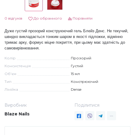
Дезінфекція та стерилізація
Трикутники (каміфубукі)
0 відгуків
До обранного
Порівняти
Декор для нігтів
Наклейки гнучкі лінії
Дуже густий прозорий конструюючий гель Блейз Денс. Не текучий,
швидко
викладається тонким шаром в якості підложки, відмінно
тримає арку, формує міцне покриття, при цьому має здатність до
Наліпки гнучкі лінії
Навчання
самовирівнювання.
Колір
Прозорий
Консистенція
Густий
Втирки
Об'єм
15 мл
Тип
Констрюючий
Бульонки
Лінійка
Dense
Виробник
Поділитися
Блискітки (пісок для нігтів)
Blaze Nails
Блискітки для нігтів