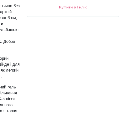
ктично без
Купити в 1 клік
артній
евої бази,
ти
ульбашок і
к. Добре
зорий
ійде і для
 як легкий
м.
аний гель
щільнення
ка нігтя
льного
 з торця.