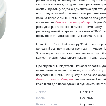
самовирівнювання, що дозволяє працювати пра
обпилу. Ідеальну адгезію демонструє при станд
підготовці нігтьової пластини і використанні гел
хоча на непроблемних нігтях дозволяє працюва
виключно на
безкислотному праймері
, Не дає б
розводів при нанесенні, відмінно тримає арку,
рекомендований інтервал затискання – 30-60 се
просихає в УФ-лампах всіх типів за 60-90 сек.
Гель Blaze Rock Hard кольору #154 — напівпро
холодний відтінок пильної троянди — чудово під
Френч нарощування, і як самостійний колір, або
камуфляж для подальшого покриття гель-лако
При відповідній підготовці нігтьової пластини д
можна використовувати і як однофазний для у
натуральних нігтів. При цьому обов'язкова оброб
безкислотним праймером
і випилювання 1 мм ві
краю нігтя для попереджання відшарування гелю
Лейбл
Новинка
Колір
Рожевий
Консистенція
Середній