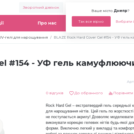
Зворотний дзвінок
Ваше місто:
Днепр
Ваше місто
Днепр
?
Так все вірно
Вибрати 
ії
Про нас
Статті
UV-гелі для нарощування
BLAZE Rock Hard Cover Gel #154 - УФ гель
el #154 - УФ гель камуфлююч
Арт
0 відгуків
До обранного
Порівняти
Rock Hard Gel – екстратвердий гель середньої к
для нарощування нігтів. Цей гель по жорсткості 
не поступається акрилу! Дозволяє моделювати
виконувати корекцію гелевих нігтів будь-якої до
форми. Виключно легкий у викладці та комфорт
роботі за рахунок середньої гущини і відмінного