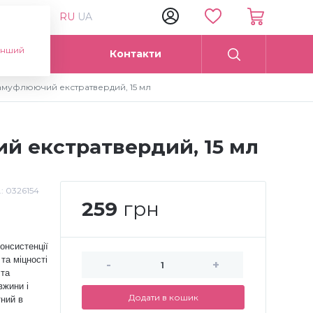
RU
UA
інший
Опт
Контакти
 камуфлюючий екстратвердий, 15 мл
ий екстратвердий, 15 мл
.:
0326154
259
грн
онсистенції
та міцності
-
+
 та
вжини і
Додати в кошик
ний в