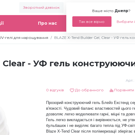
Зворотний дзвінок
Ваше місто:
Днепр
Ваше місто
Днепр
?
Так все вірно
Вибрати 
ії
Про нас
Статті
UV-гелі для нарощування
BLAZE X-Tend Builder Gel, Clear - УФ гель
, Clear - УФ гель конструююч
Арт.
0 відгуків
До обранного
Порівняти
Прозорий конструюючий гель Блейз Екстенд се
в'язкості.
Чудовий баланс властивостей цього 
дозволяє легко моделювати гарні, міцні та довгов
Гель легко викладається і вирівнюється, не ут
бульбашок і не виділяє багато тепла під УФ-сві
Blaze X-Tend Clear після полімеризації зберігає 