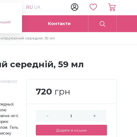
RU
UA
інший
Опт
Контакти
 конструюючий середній, 59 мл
ий середній, 59 мл
:
0308001
720
грн
редньої
гелю
-
+
ічні нігті.
ворює
тлом. Гель
Додати в кошик
високу