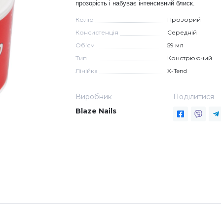
прозорість і набуває інтенсивний блиск.
Колір
Прозорий
Консистенція
Середній
Об'єм
59 мл
Тип
Констрюючий
Лінійка
X-Tend
Виробник
Поділитися
Blaze Nails