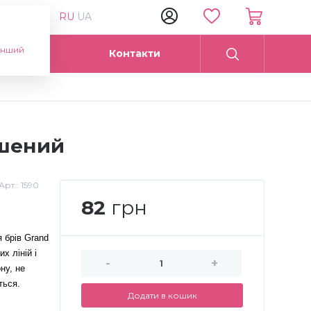
RU
UA
інший
Опт
Контакти
ошений
Арт.:
1590
82
грн
 брів Grand
х ліній і
-
+
ну, не
ться.
Додати в кошик