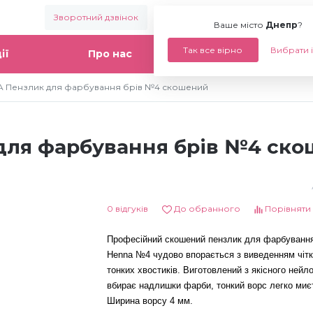
Зворотний дзвінок
Ваше місто:
Днепр
Ваше місто
Днепр
?
Так все вірно
Вибрати 
ії
Про нас
Статті
 Пензлик для фарбування брів №4 скошений
ля фарбування брів №4 ск
0 відгуків
До обранного
Порівняти
Професійний скошений пензлик
для фарбування
Henna №4 чудово
впорається з виведенням чітки
тонких хвостиків. Виготовлений з якісного нейло
вбирає надлишки фарби, тонкий ворс легко миє
Ширина ворсу 4 мм.