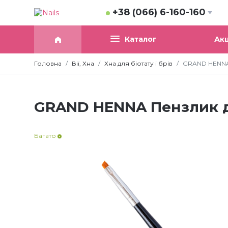
+38 (066) 6-160-160
Акц
Каталог
Головна
Вії, Хна
Хна для біотату і брів
GRAND HENNA
GRAND HENNA Пензлик д
Багато