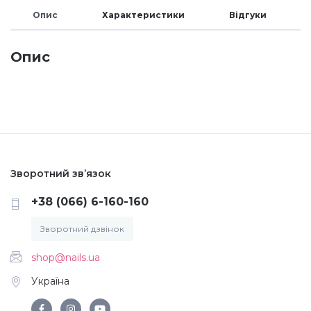
Опис
Характеристики
Відгуки
Меланж (цукровий ефект)
Опис
Каміфубукі (конфетті)
Слюда
Брокат
Зворотний зв’язок
+38 (066) 6-160-160
Інші прикраси
Зворотний дзвінок
Фарби для розпису
shop@nails.ua
Україна
Фольга для лиття (ефект кракелюра)