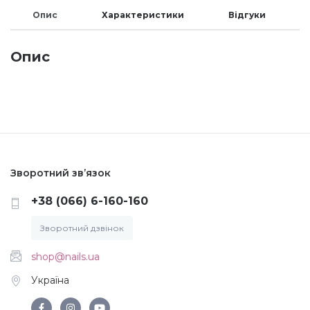
Опис
Характеристики
Відгуки
Меланж (цукровий ефект)
Опис
Каміфубукі (конфетті)
Слюда
Брокат
Зворотний зв’язок
+38 (066) 6-160-160
Інші прикраси
Зворотний дзвінок
Фарби для розпису
shop@nails.ua
Україна
Фольга для лиття (ефект кракелюра)