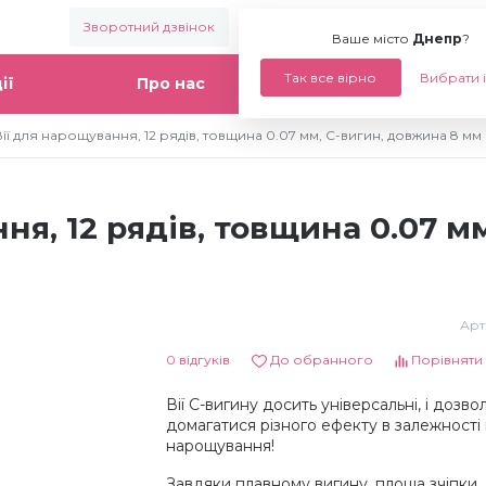
Зворотний дзвінок
Ваше місто:
Днепр
Ваше місто
Днепр
?
Так все вірно
Вибрати 
ії
Про нас
Статті
ії для нарощування, 12 рядів, товщина 0.07 мм, C-вигин, довжина 8 мм
ня, 12 рядів, товщина 0.07 м
Арт
0 відгуків
До обранного
Порівняти
Вії С-вигину досить універсальні, і дозво
домагатися різного ефекту в залежності 
нарощування!
Завдяки плавному вигину, площа зчіпки