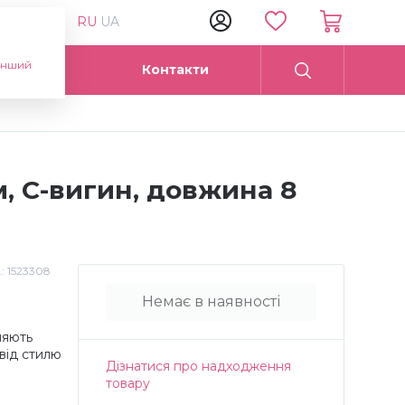
RU
UA
інший
Опт
Контакти
м, C-вигин, довжина 8
.:
1523308
Немає в наявності
ляють
від стилю
Дізнатися про надходження
товару