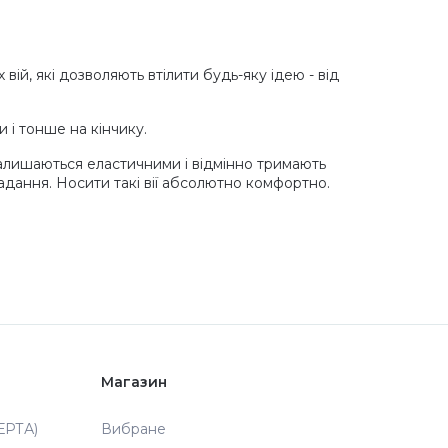
ій, які дозволяють втілити будь-яку ідею - від
и і тонше на кінчику.
залишаються еластичними і відмінно тримають
падання. Носити такі вії абсолютно комфортно.
Магазин
РТА)
Вибране