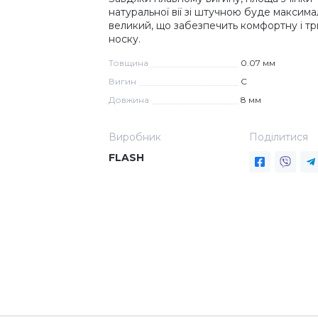
натуральної вії зі штучною буде максим
великий, що забезпечить комфортну і тр
носку.
Товщина
0.07 мм
Вигин
C
Довжина
8 мм
Виробник
Поділитися
FLASH