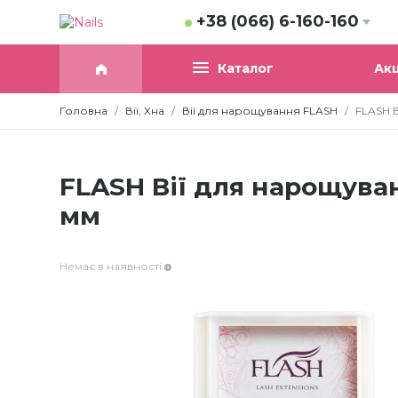
+38 (066) 6-160-160
Акц
Каталог
Головна
Вії, Хна
Вії для нарощування FLASH
FLASH В
FLASH Вії для нарощуван
мм
Немає в наявності