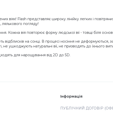
 віях! Flash представляє широку лінійку легких і повітряних в
 лялькового погляду!
ння. Кожна вія повторює форму людської вії - товщі біля основ
ть відблисків на сонці. В процесі носіння не деформуються, 
і, не ушкоджують натуральні вії, не призводять до їхнього ви
дходять для нарощування від 2D до 5D.
Інформація
ПУБЛІЧНИЙ ДОГОВІР (ОФЕ