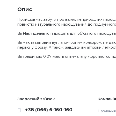
Опис
Прийшов час забути про важкі, неприродних нарощених
повністю натурального нарощування до подиумного,
Вії Flash ідеально підходять для об'ємного нарощува
Вії мають матовим вугільно-чорним кольором, не даю
первісну форму. А також, завдяки винятковій легкост
Вії товщиною 0.07 мають оптимальну жорсткістю, пі
Зворотний зв’язок
Компанія
+38 (066) 6-160-160
Навчання