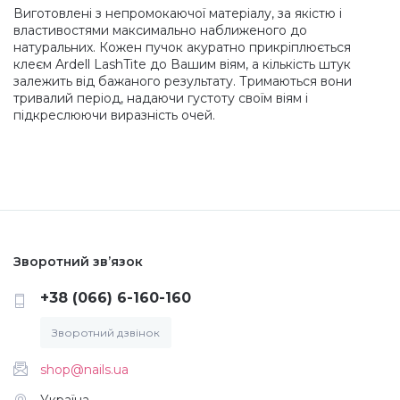
Виготовлені з непромокаючої матеріалу, за якістю і
властивостями максимально наближеного до
Меланж (цукровий ефект)
натуральних. Кожен пучок акуратно прикріплюється
клеєм Ardell LashTite до Вашим віям, а кількість штук
залежить від бажаного результату. Тримаються вони
Каміфубукі (конфетті)
тривалий період, надаючи густоту своїм віям і
підкреслюючи виразність очей.
Слюда
Брокат
Зворотний зв’язок
Інші прикраси
+38 (066) 6-160-160
Фарби для розпису
Зворотний дзвінок
shop@nails.ua
Фольга для лиття (ефект кракелюра)