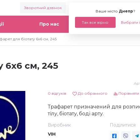
Зворотний дзвінок
Ваше місто:
Днепр
Ваше місто
Днепр
?
Так все вірно
Вибрати 
ії
Про нас
Статті
фарет для біотату 6х6 см, 245
 6х6 см, 245
Арт
0 відгуків
До обранного
Порівняти
Трафарет призначений для розпи
тілу, біотату, боді арту.
Виробник
Поділитися
VIH