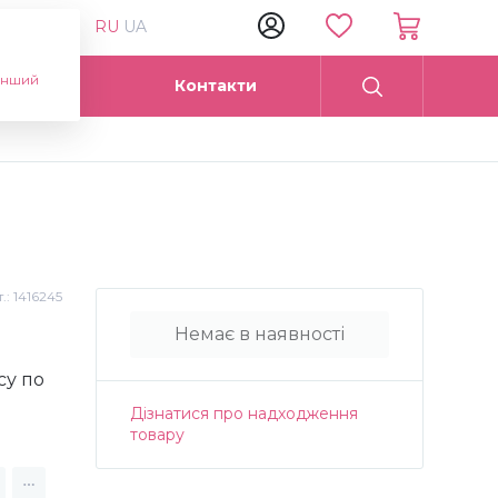
RU
UA
інший
Опт
Контакти
.:
1416245
Немає в наявності
су по
Дізнатися про надходження
товару