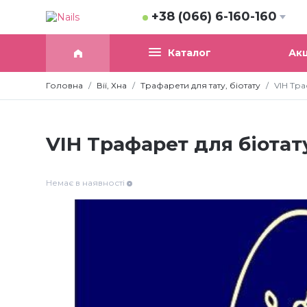
+38 (066) 6-160-160
Акц
Каталог
Головна
Вії, Хна
Трафарети для тату, біотату
VIH Тра
VIH Трафарет для біотату
Немає в наявності