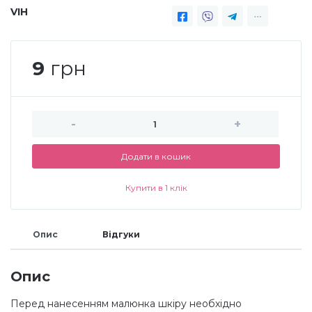
VIH
Дезінфекція та стерилізація
Трикутники (каміфубукі)
9
грн
Декор для нігтів
Наклейки гнучкі лінії
Наліпки гнучкі лінії
Навчання
-
+
Втирки
Додати в кошик
Купити в 1 клік
Бульонки
Опис
Відгуки
Блискітки (пісок для нігтів)
Опис
Блискітки для нігтів
Перед нанесенням малюнка шкіру необхідно