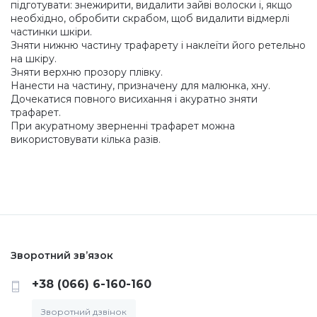
підготувати: знежирити, видалити зайві волоски і, якщо
необхідно, обробити скрабом, щоб видалити відмерлі
Меланж (цукровий ефект)
частинки шкіри.
Зняти нижню частину трафарету і наклеїти його ретельно
на шкіру.
Зняти верхню прозору плівку.
Каміфубукі (конфетті)
Нанести на частину, призначену для малюнка, хну.
Дочекатися повного висихання і акуратно зняти
трафарет.
Слюда
При акуратному зверненні трафарет можна
використовувати кілька разів.
Брокат
Інші прикраси
Зворотний зв’язок
Фарби для розпису
+38 (066) 6-160-160
Фольга для лиття (ефект кракелюра)
Зворотний дзвінок