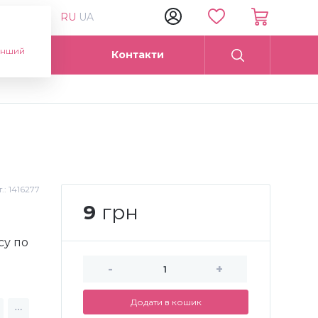
RU
UA
інший
Опт
Контакти
.:
1416277
9
грн
су по
-
+
Додати в кошик