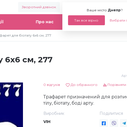
Зворотний дзвінок
Ваше місто:
Днепр
Ваше місто
Днепр
?
Так все вірно
Вибрати 
ії
Про нас
Статті
фарет для біотату 6х6 см, 277
 6х6 см, 277
Арт
0 відгуків
До обранного
Порівняти
Трафарет призначений для розпи
тілу, біотату, боді арту.
Виробник
Поділитися
VIH