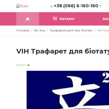
+38 (066) 6-160-160
Акц
Каталог
Головна
Вії, Хна
Трафарети для тату, біотату
VIH Тра
VIH Трафарет для біотату
Багато