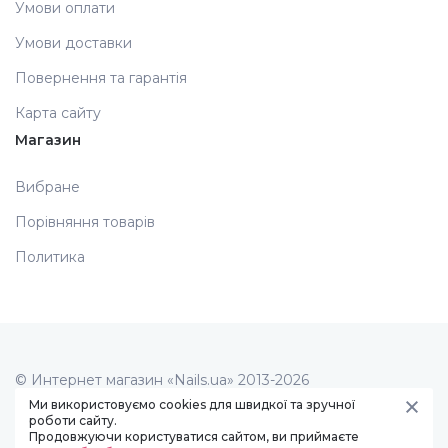
Умови оплати
Дезінфекція та стерилізація
Трикутники (каміфубукі)
Умови доставки
Повернення та гарантія
Декор для нігтів
Наклейки гнучкі лінії
Карта сайту
Магазин
Наліпки гнучкі лінії
Навчання
Вибране
Порівняння товарів
Втирки
Политика
Бульонки
Блискітки (пісок для нігтів)
© Интернет магазин «Nails.ua» 2013-2026
Створення сайту -
art studio
Ми використовуємо cookies для швидкої та зручної
Блискітки для нігтів
роботи сайту.
Продовжуючи користуватися сайтом, ви приймаєте